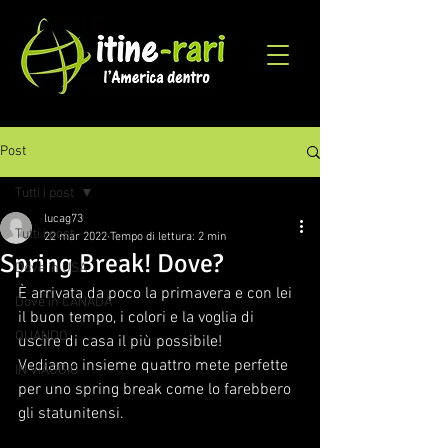
Post
Tutti i post
lucag73
Tutti i post
22 mar 2022
Tempo di lettura: 2 min
Spring Break! Dove?
Dove in USA
È arrivata da poco la primavera e con lei 
Dove in CANADA
il buon tempo, i colori e la voglia di 
QUANDO
uscire di casa il più possibile!
Vediamo insieme quattro mete perfette 
IN VIAGGIO
per uno spring break come lo farebbero 
gli statunitensi.