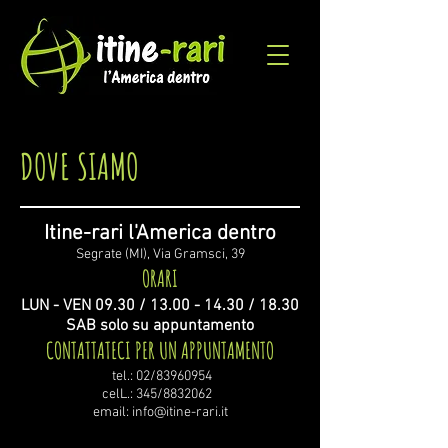
DOVE SIAMO
Itine-rari
l'America dentro
Segrate (MI),
Via
Gramsci, 39
ORARI
LUN - VEN 09.30 /
13.00 - 14.30
/ 18.30
SAB solo su appuntamento
CONTATTATECI PER UN APPUNTAMENTO
tel.:
02/83960954
celL.:
345/8832062
email:
info@itine-rari.it