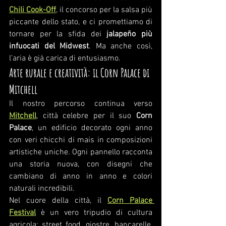
Chili Cook-Off
, il concorso per la salsa più 
piccante dello stato, e ci promettiamo di 
tornare per la sfida dei 
jalapeño più 
infuocati del Midwest
. Ma anche così, 
l’aria è già carica di entusiasmo.
Arte rurale e creatività: il Corn Palace di 
Mitchell
Il nostro percorso continua verso 
Mitchell
, città celebre per il suo 
Corn 
Palace
, un edificio decorato ogni anno 
con veri chicchi di mais in composizioni 
artistiche uniche. Ogni pannello racconta 
una storia nuova, con disegni che 
cambiano di anno in anno e colori 
naturali incredibili.
Nel cuore della città, il 
Corn Palace 
Festival
 è un vero tripudio di cultura 
agricola: street food, giostre, bancarelle, 