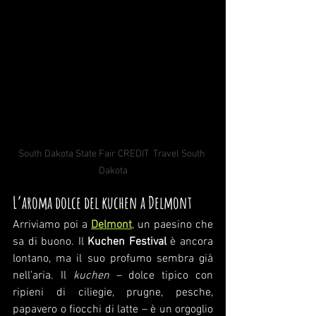
South Dakota State Fair CREDIT  Travel South 
Dakota
L’aroma dolce del kuchen a Delmont
Arriviamo poi a 
Delmont
, un paesino che 
sa di buono. Il 
Kuchen Festival
 è ancora 
lontano, ma il suo profumo sembra già 
nell’aria. Il 
kuchen
 – dolce tipico con 
ripieni di ciliegie, prugne, pesche, 
papavero o fiocchi di latte – è un orgoglio 