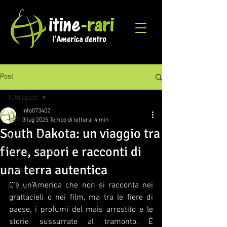
Post
Tutti i post
info073402
Tutti i post
3 lug 2025
Tempo di lettura: 4 min
South Dakota: un viaggio tra
Dove in USA
fiere, sapori e racconti di
Dove in CANADA
una terra autentica
QUANDO
C’è un’America che non si racconta nei 
IN VIAGGIO
grattacieli o nei film, ma tra le fiere di 
paese, i profumi del mais arrostito e le 
storie sussurrate al tramonto. È 