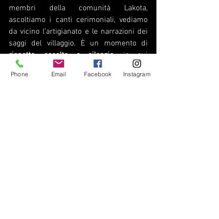
membri della comunità Lakota, 
ascoltiamo i canti cerimoniali, vediamo 
da vicino l’artigianato e le narrazioni dei 
saggi del villaggio. È un momento di 
rispetto, ascolto e silenzio
, in cui 
capiamo davvero quanto sia preziosa la 
Phone
Email
Facebook
Instagram
diversità culturale del South Dakota.
Il ritorno a Sioux Falls: gratitudine e 
consapevolezza
Chiudiamo il nostro viaggio dove tutto è 
cominciato, ma con occhi diversi. 
Sioux 
Falls
 ci accoglie di nuovo, e ci sembra di 
conoscerla meglio. Abbiamo visto fiere, 
gustato tradizioni, ascoltato racconti. Il 
South Dakota non è solo uno stato: è un 
insieme di comunità che celebrano la 
vita, la terra e il tempo condiviso.
Viaggiare con Itine-rari è entrare 