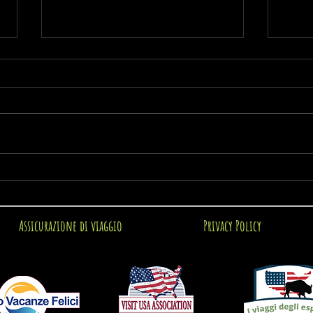
South Dakota: un viaggio tra
L’est
fiere, sapori e racconti di una
pata
terra autentica
Assicurazione di viaggio
Privacy Policy