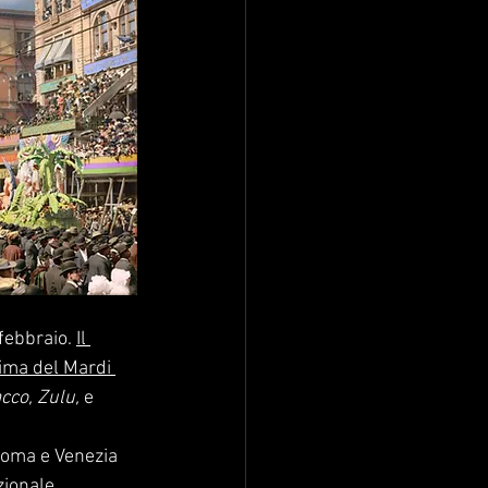
febbraio. 
Il 
ima del Mardi 
co, Zulu, 
e 
Roma e Venezia 
zionale 