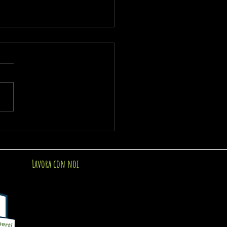
ate in Idaho: rodei, ranch e
te
Lavora con noi