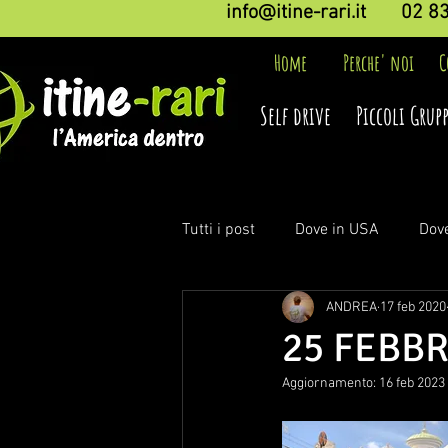
info@itine-rari.it
02 8
Home
Perche' noi
C
Self drive
Piccoli Grupp
Tutti i post
Dove in USA
Dov
ANDREA
17 feb 2020
25 FEBBR
Aggiornamento:
16 feb 2023