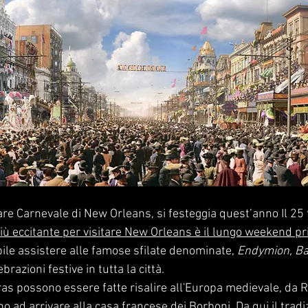
lare Carnevale di New Orleans, si festeggia quest’anno Il 25 
ù eccitante per visitare New Orleans è il lungo weekend pr
ile assistere alle famose sfilate denominate, 
Endymion, Bac
ebrazioni festive in tutta la città.
Gras possono essere fatte risalire all'Europa medievale, da 
no ad arrivare alla casa francese dei Borboni. Da qui il tradi