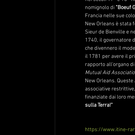
nomignolo di 
"Boeuf 
Francia nelle sue colo
New Orleans è stata 
Sieur de Bienville e ne
1740, il governatore de
che divennero il model
il 1781 per avere il p
rapporto all'organo di
Mutual Aid Associati
New Orleans. Queste As
associative restritti
finanziate dai loro me
sulla Terra!"
https://www.itine-rari