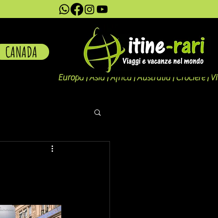
CANADA
Europa | Asia | Africa | Australia | Crociere | V