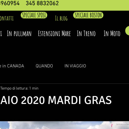
3960954
345 8832062
SPECIALE SPOSI
SPECIALE BOSTON
ontatti
Il blog
i
In pullman
Estensioni Mare
In Treno
In Moto
e in CANADA
QUANDO
IN VIAGGIO
Tempo di lettura: 1 min
AIO 2020 MARDI GRAS