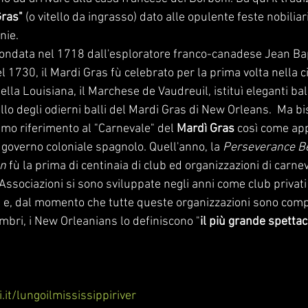
Gras"
 (o vitello da ingrasso) dato alle opulente feste nobiliari
nie.
fondata nel 1718 dall'esploratore franco-canadese Jean Ba
l 1730, il Mardi Gras fù celebrato per la prima volta nella citt
lla Louisiana, il Marchese de Vaudreuil, istituì eleganti ball
lo degli odierni balli del Mardi Gras di New Orleans.  Ma b
rimo riferimento al "Carnevale" del 
Mardì Gras
 così come app
 governo coloniale spagnolo. Quell'anno, la 
Perseverance Be
on
 fù la prima di centinaia di club ed organizzazioni di carne
sociazioni si sono sviluppate negli anni come club privati ​​
ve, e, dal momento che tutte queste organizzazioni sono co
mbri, i New Orleanians lo definiscono "
il più grande spettac
.it/lungoilmississippiriver