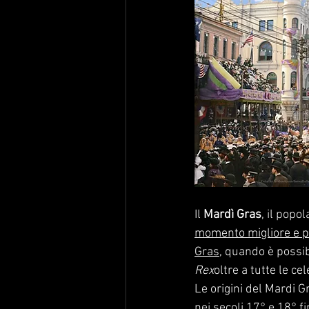
Il
 Mardì Gras
, il popo
momento migliore e pi
Gras,
 quando è possib
Rex
oltre a tutte le cel
Le origini del Mardi 
nei secoli 17° e 18° fi