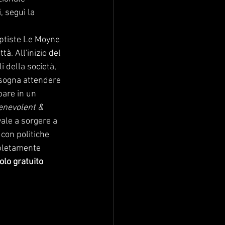
, seguì la 
ptiste Le Moyne 
à. All'inizio del 
i della società, 
isogna attendere 
are in un 
nevolent & 
vale a sorgere a 
con politiche 
mpletamente 
olo gratuito 