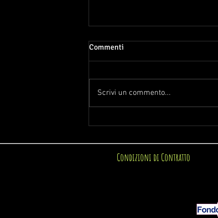
Commenti
Scrivi un commento...
Foliage in New England:
l’esperienza autunnale più
emozionante d’America
Condizioni di Contratto