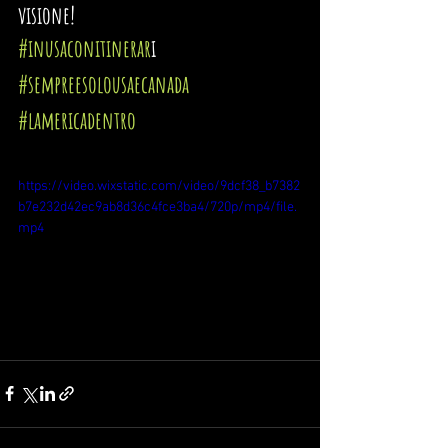
visione!
#inusaconitinerar
i
#sempreesolousaecanada
#lamericadentro
https://video.wixstatic.com/video/9dcf38_b7382
b7e232d42ec9ab8d36c4fce3ba4/720p/mp4/file.
mp4