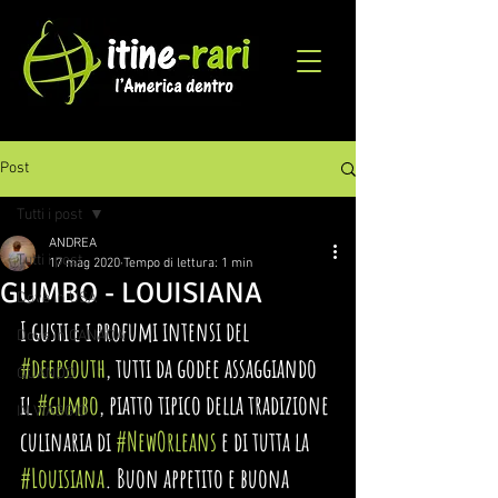
Post
Tutti i post
ANDREA
Tutti i post
17 mag 2020
Tempo di lettura: 1 min
GUMBO - LOUISIANA
Dove in USA
I gusti e i profumi intensi del 
Dove in CANADA
#deepsouth
, tutti da godee assaggiando 
QUANDO
il 
#gumbo
, piatto tipico della tradizione 
IN VIAGGIO
culinaria di 
#NewOrleans
e di tutta la 
#Louisiana
. Buon appetito e buona 