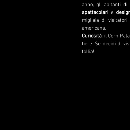
anno, gli abitanti di
spettacolari
 e 
desig
migliaia di visitator
americana.
Curiosità
: il Corn Pal
fiere. Se decidi di vi
follia!