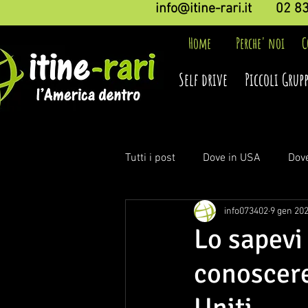
info@itine-rari.it
02 8
Home
Perche' noi
C
Self drive
Piccoli Grupp
Tutti i post
Dove in USA
Dov
info073402
9 gen 20
Lo sapevi
conoscere 