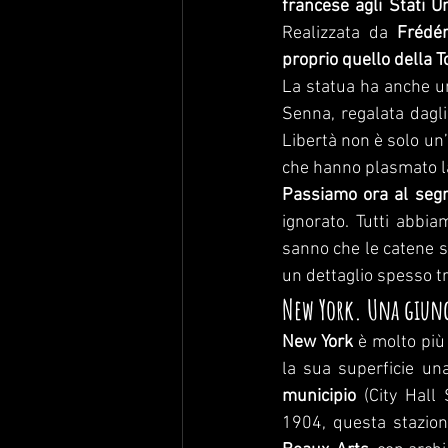
francese agli Stati Un
Realizzata da 
Frédér
proprio quello della To
La statua ha anche una
Senna, regalata dagli 
Libertà non è solo un’
che hanno plasmato l
Passiamo ora al segr
ignorato. Tutti abbi
sanno che le catene s
un dettaglio spesso t
New York. Una giung
New York
 è molto più
la sua superficie una
municipio
 (City Hall