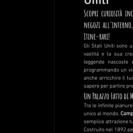
Uniti
Scopri curiosità in
negozi all'interno,
Itine-rari!
Gli Stati Uniti sono 
vastità e la sua crea
leggende nascoste e
programmando un viag
anche arricchire il t
sapere per partire pre
Un Palazzo Fatto di 
Tra le infinite pianure
unico al mondo. 
Compl
semplice attrazione tu
Costruito nel 1892 per