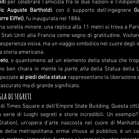
iti
 per celebrare l’amicizia tra le due nazioni e l’indipen
ic Auguste Bartholdi
, con il supporto dell’ingegnere 
Gu
rre Eiffel)
, fu inaugurata nel 1886.
 sorella minore: una replica alta 11 metri si trova a Parigi
Stati Uniti alla Francia come segno di gratitudine. Visitare
esperienza visiva, ma un viaggio simbolico nel cuore degli i
a storia americana.
eto
, o quantomeno ad un elemento della statua che trop
amo ben chiara in mente la 
parte alta
 della Statua della 
pezzate 
ai piedi della statua
 rappresentano la liberazione d
rascurato ma di grande significato.
la di segreti
 di Times Square e dell’Empire State Building. Questa citt
 serie di luoghi segreti e storie incredibili. Un esempio?
 Station), un’opera d’arte nascosta nel cuore di Manhatta