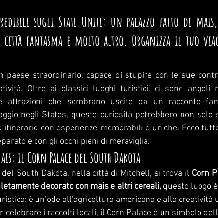
credibili sugli Stati Uniti: un palazzo fatto di mais,
 città fantasma e molto altro. Organizza il tuo via
un paese straordinario, capace di stupire con le sue contra
tività. Oltre ai classici luoghi turistici, ci sono angoli 
 attrazioni che sembrano uscite da un racconto fanta
gio negli States, queste curiosità potrebbero non solo s
uo itinerario con esperienze memorabili e uniche. Ecco tutto
parato e con gli occhi pieni di meraviglia.
Mais: il Corn Palace del South Dakota
 del South Dakota, nella città di Mitchell, si trova il 
Corn P
etamente decorato con mais e altri cereali,
 questo luogo è
ristica: è un’ode all’agricoltura americana e alla creatività
 celebrare i raccolti locali, il Corn Palace è un simbolo del