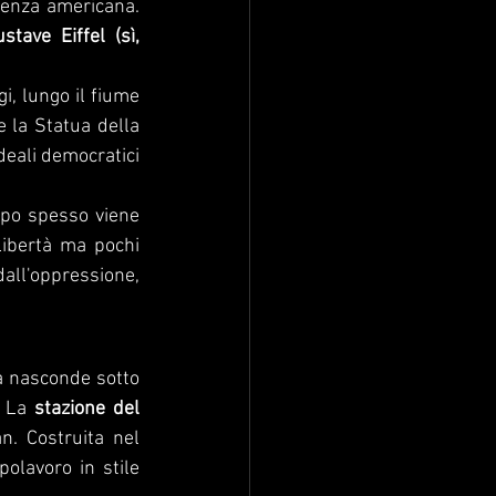
denza americana. 
stave Eiffel (sì, 
, lungo il fiume 
 la Statua della 
deali democratici 
po spesso viene 
Libertà ma pochi 
all'oppressione, 
à nasconde sotto 
 La 
stazione del 
n. Costruita nel 
1904, questa stazione della metropolitana, ormai chiusa al pubblico, è un capolavoro in stile 