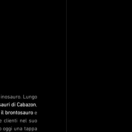
dinosauro. Lungo 
sauri di Cabazon
, 
 il brontosauro
 e 
 clienti nel suo 
o oggi una tappa 