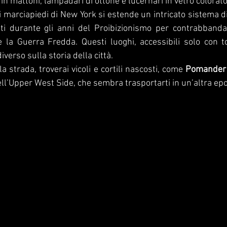
i in mattoni, lampadari di ottone e lucernari in vetro colorato
i marciapiedi di New York si estende un intricato sistema di
zati durante gli anni del Proibizionismo per contrabbandar
e la Guerra Fredda. Questi luoghi, accessibili solo con tou
verso sulla storia della città.
lla strada, troverai vicoli e cortili nascosti, come 
Pomander
ll’Upper West Side, che sembra trasportarti in un’altra epo