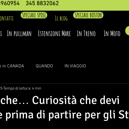
3960954
345 8832062
SPECIALE SPOSI
SPECIALE BOSTON
ontatti
Il blog
i
In pullman
Estensioni Mare
In Treno
In Moto
e in CANADA
QUANDO
IN VIAGGIO
25
Tempo di lettura: 4 min
 che… Curiosità che devi
prima di partire per gli St