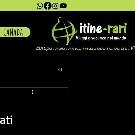
CANADA
Europa | Asia | Africa | Australia | Crociere | V
ati