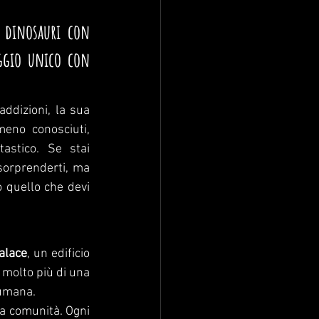
 dinosauri con 
ggio unico con 
ddizioni, la sua 
meno conosciuti, 
stico. Se stai 
orprenderti, ma 
 quello che devi 
alace
, un edificio 
 molto più di una 
 umana.
la comunità. Ogni 