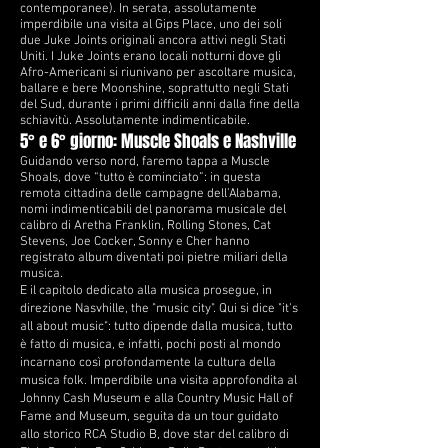
contemporanee). In serata, assolutamente
imperdibile una visita al Gips Place, uno dei soli
due Juke Joints originali ancora attivi negli Stati
Uniti. I Juke Joints erano locali notturni dove gli
Afro-Americani si riunivano per ascoltare musica,
ballare e bere Moonshine, soprattutto negli Stati
del Sud, durante i primi difficili anni dalla fine della
schiavitù. Assolutamente indimenticabile.
5° e 6° giorno: Muscle Shoals e Nashville
Guidando verso nord, faremo tappa a Muscle
Shoals, dove “tutto è cominciato”: in questa
remota cittadina delle campagne dell’Alabama,
nomi indimenticabili del panorama musicale del
calibro di Aretha Franklin, Rolling Stones, Cat
Stevens, Joe Cocker, Sonny e Cher hanno
registrato album diventati poi pietre miliari della
musica.
E il capitolo dedicato alla musica prosegue, in
direzione Nasvhille, the "music city". Qui si dice "it's
all about music": tutto dipende dalla musica, tutto
è fatto di musica, e infatti, p
ochi posti al mondo
incarnano così profondamente la cultura della
musica folk. Imperdibile una visita approfondita al
Johnny Cash Museum e alla Country Music Hall of
Fame and Museum, seguita da un tour guidato
allo storico RCA Studio B, dove star del calibro di