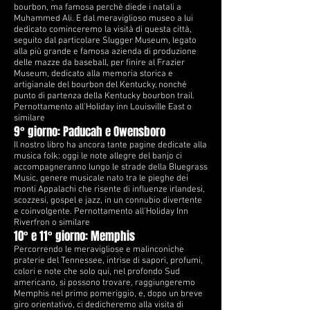
bourbon, ma famosa perchè diede i natali a
Muhammed Ali. E dal meraviglioso museo a lui
dedicato cominceremo la visità di questa città,
seguito
dal particolare Slugger Museum, legato
alla più grande e famosa azienda di produzione
delle mazze da baseball, per finire al Frazier
Museum, dedicato alla memoria storica e
artigianale del bourbon del Kentucky, nonché
punto di partenza della Kentucky bourbon trail.
Pernottamento all'Holiday inn Louisville East o
similare
9° giorno: Paducah e Owensboro
Il nostro libro ha ancora tante pagine dedicate alla
musica folk: oggi le note allegre del banjo ci
accompagneranno lungo le strade della Bluegrass
Music, genere musicale nato tra le pieghe dei
monti Appalachi che risente di influenze irlandesi,
scozzesi, gospel e jazz, in un connubio divertente
e coinvolgente. Pernottamento all'Holiday Inn
Riverfron o similare
10° e 11° giorno: Memphis
Percorrendo le meravigliose e malinconiche
praterie del Tennessee, intrise di sapori, profumi,
colori e note che solo qui, nel profondo Sud
americano, si possono trovare, raggiungeremo
Memphis nel primo pomeriggio, e, dopo un breve
giro orientativo, ci dedicheremo alla visita di