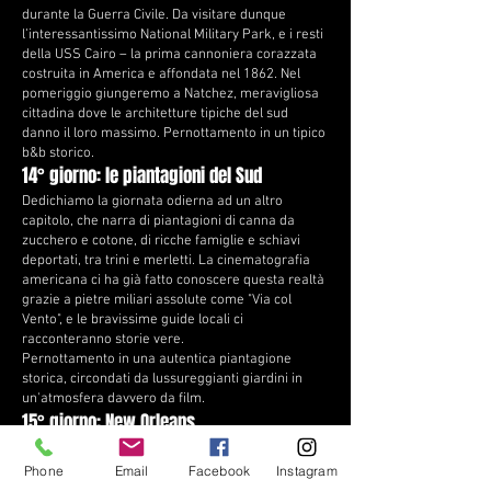
durante la Guerra Civile. Da visitare dunque
l’interessantissimo National Military Park, e i resti
della USS Cairo – la prima cannoniera corazzata
costruita in America e affondata nel 1862. Nel
pomeriggio giungeremo a Natchez, meravigliosa
cittadina dove le architetture tipiche del sud
danno il loro massimo. Pernottamento in un tipico
b&b storico.
14° giorno: le piantagioni del Sud
Dedichiamo la giornata odierna ad un altro
capitolo, che narra di piantagioni di canna da
zucchero e cotone, di ricche famiglie e schiavi
deportati, tra trini e merletti. La cinematografia
americana ci ha già fatto conoscere questa realtà
grazie a pietre miliari assolute come "Via col
Vento", e le bravissime guide locali ci
racconteranno storie vere.
Pernottamento in una autentica piantagione
storica, circondati da lussureggianti giardini in
un'atmosfera davvero da film.
15° giorno: New Orleans
L'ultima tappa del nostro indimenticabile viaggio ci
porterà a New Orleans, particolarissima città della
Phone
Email
Facebook
Instagram
Louisiana dove le note di un'orchestrina Jazz