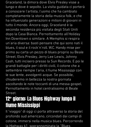
Graceland, la dimora dove Elvis Presley visse a
lungo e dove è sepolto. La visita guidata ci porterà
a conoscere l’artista, l’uomo che ha cambiato
completamente la storia della musica folk, e che
ha influenzato generazioni e milioni di giovani in
tutto il mondo. Ancora oggi, Graceland è la
seconda residenza più visitata degli Stati Uniti
dopo la Casa Bianca. Pernottamento all’Holiday
Inn Downtown o similare. A Memphis si respira
un’aria diversa: basti pensare che qui sono nati il
blues, il soul e il rock’n’roll. W.C. Handy mise per
primo su carta un pezzo di blues proprio su Beale
Street, Elvis Presley, Jerry Lee Lewis, Johnny
Cash, tutti incisero presso la Sun Records. E poi le
grandi battaglie per i diritti civili, il cotone che a
settembre riempie l’aria, il fiume Mississippi con
le sue lente, avvolgenti acque. Se possibile,
chiuderemo in bellezza la nostra giornata
ascoltando le note toccanti di una messa gospel.
Pernottamento in hotel centralissimo di Beale
Street.
12° giorno: La Blues Highway lungo il
fiume Mississippi
Il "viaggio" di oggi ci porta attraverso la storia del
profondo sud americano, circondati dai campi di
cotone, immersi nella musica blues. Percorrendo
la Highway 61, soprannominata la “Blues