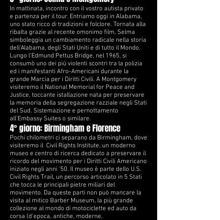
In mattinata, incontro con il vostro autista privato
e partenza per il tour. Entriamo oggi in Alabama,
uno stato ricco di tradizioni e folclore. Tornata alla
ribalta grazie al recente omonimo film, Selma
simboleggia un cambiamento radicale nella storia
dell’Alabama, degli Stati Uniti e di tutto il Mondo.
Lungo l’Edmund Pettus Bridge, nel 1965, si
consumò uno dei più violenti scontri tra la polizia
ed i manifestanti Afro-Americani durante la
grande Marcia per i Diritti Civili. A Montgomery
visiteremo il National Memorial for Peace and
Justice, toccante istallazione nata per preservare
la memoria della segregazione razziale negli Stati
del Sud. Sistemazione e pernottamento
all'Embassy Suites o similare.
4° giorno: Birmingham e Florence
Pochi chilometri ci separano da Birmingham, dove
visiteremo il Civil Rights Institute, un moderno
museo e centro di ricerca dedicato a preservare il
ricordo del movimento per i Diritti Civili Americano
iniziato negli anni ’50. Il museo è parte dello U.S.
Civil Rights Trail, un percorso articolato in 5 Stati
che tocca le principali pietre miliari del
movimento. Da queste parti non può mancare la
visita al mitico Barber Museum, la più grande
collezione al mondo di motociclette ed auto da
corsa (d’epoca, antiche, moderne,