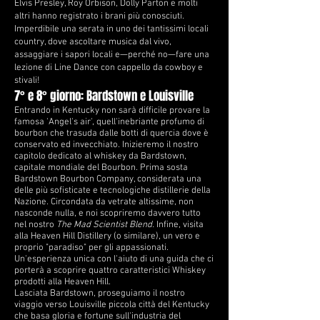
Elvis Presley, Roy Orbison, Dolly Parton e molti
altri hanno registrato i brani più conosciuti.
Imperdibile una serata in uno dei tantissimi locali
country, dove ascoltare musica dal vivo,
assaggiare i sapori locali e—perché no—fare una
lezione di Line Dance con cappello da cowboy e
stivali!
7° e 8° giorno: Bardstown e Louisville
Entrando in Kentucky non sarà difficile provare la
famosa 'Angel's air', quell'inebriante profumo di
bourbon che trasuda dalle botti di quercia dove è
conservato ed invecchiato. Inizieremo il nostro
capitolo dedicato al whiskey da
Bardstown,
capitale mondiale del Bourbon. Prima sosta
Bardstown Bourbon Company, considerata una
delle più sofisticate e tecnologiche distillerie della
Nazione. Circondata da vetrate altissime, non
nasconde nulla, e noi scopriremo davvero tutto
nel nostro
The Mad Scientist Blend.
Infine, visita
alla Heaven Hill Distillery (o similare), un vero e
proprio "paradiso" per gli appassionati.
Un'esperienza unica con l'aiuto di una guida che ci
porterà a scoprire quattro caratteristici Whiskey
prodotti alla Heaven Hill. ​
Lasciata Bardstown, proseguiamo il nostro
viaggio verso Louisville
piccola città del Kentucky
che basa gloria e fortune sull'industria del