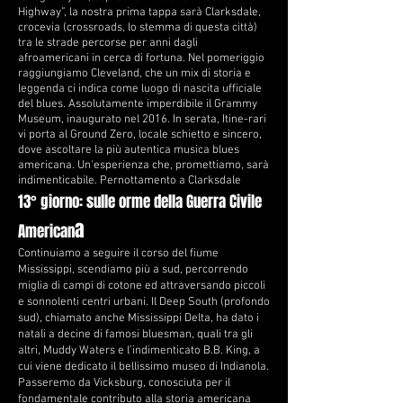
Highway”, la nostra prima tappa sarà Clarksdale,
crocevia (crossroads, lo stemma di questa città)
tra le strade percorse per anni dagli
afroamericani in cerca di fortuna. Nel pomeriggio
raggiungiamo Cleveland, che un mix di storia e
leggenda ci indica come luogo di nascita ufficiale
del blues. Assolutamente imperdibile il Grammy
Museum, inaugurato nel 2016. In serata, Itine-rari
vi porta al Ground Zero, locale schietto e sincero,
dove ascoltare la più autentica musica blues
americana. Un'esperienza che, promettiamo, sarà
indimenticabile. Pernottamento a Clarksdale
13° giorno: sulle orme della Guerra Civile
a
American
Continuiamo a seguire il corso del fiume
Mississippi, scendiamo più a sud, percorrendo
miglia di campi di cotone ed attraversando piccoli
e sonnolenti centri urbani. Il Deep South (profondo
sud), chiamato anche Mississippi Delta, ha dato i
natali a decine di famosi bluesman, quali tra gli
altri, Muddy Waters e l’indimenticato B.B. King, a
cui viene dedicato il bellissimo museo di Indianola.
Passeremo da Vicksburg, conosciuta per il
fondamentale contributo alla storia americana