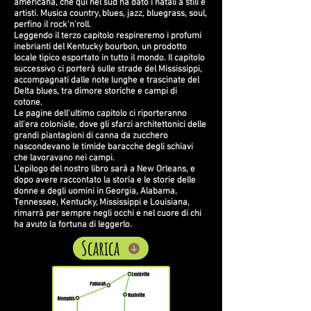
americana, che qui nel sud ha dato i natali a stili e
artisti. Musica country, blues, jazz, bluegrass, soul,
perfino il rock'n'roll.
Leggendo il terzo capitolo respireremo i profumi
inebrianti del Kentucky bourbon, un prodotto
locale tipico esportato in tutto il mondo. Il capitolo
successivo ci porterà sulle strade del Mississippi,
accompagnati dalle note lunghe e trascinate del
Delta blues, tra dimore storiche e campi di
cotone.
Le pagine dell'ultimo capitolo ci riporteranno
all'era coloniale, dove gli sfarzi architettonici delle
grandi piantagioni di canna da zucchero
nascondevano le timide baracche degli schiavi
che lavoravano nei campi.
L'epilogo del nostro libro sarà a New Orleans, e
dopo avere raccontato la storia e le storie delle
donne e degli uomini in Georgia, Alabama,
Tennessee, Kentucky, Mississippi e Louisiana,
rimarrà per sempre negli occhi e nel cuore di chi
ha avuto la fortuna di leggerlo.
Scarica