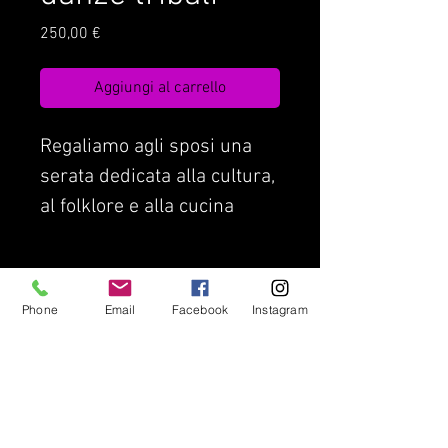
Prezzo
250,00 €
Aggiungi al carrello
Regaliamo agli sposi una
serata dedicata alla cultura,
al folklore e alla cucina
tipica degli indiani Navajo,
la tribù più popolosa degli
Condizioni di Contratto
Assicurazione di viaggio
Stati Uniti.
Phone
Email
Facebook
Instagram
Privacy Policy
Lavora con noi