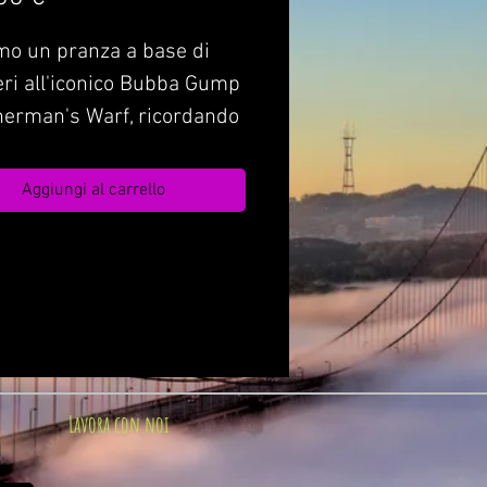
mo un pranza a base di
ri all'iconico Bubba Gump
herman's Warf, ricordando
t
Aggiungi al carrello
Lavora con noi