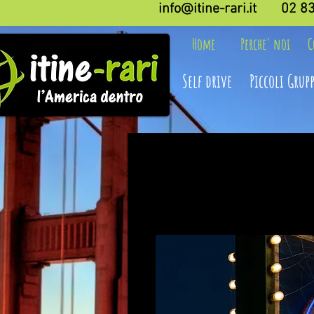
info@itine-rari.it
02 8
Home
Perche' noi
C
Self drive
Piccoli Grupp