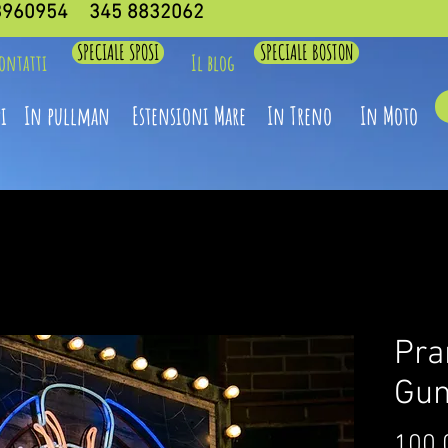
3960954
345 8832062
SPECIALE SPOSI
SPECIALE BOSTON
ontatti
Il blog
i
In pullman
Estensioni Mare
In Treno
In Moto
Pra
Gu
100,