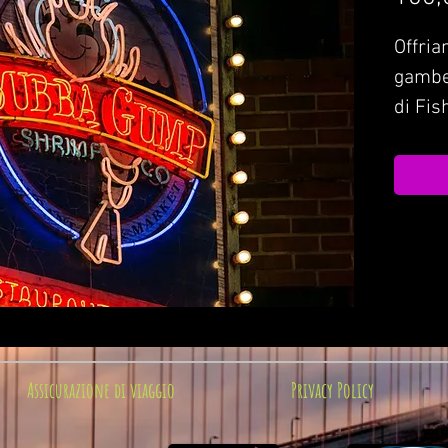
Offria
gambe
di Fis
Forres
Assicurazione di viaggio
Privacy Policy