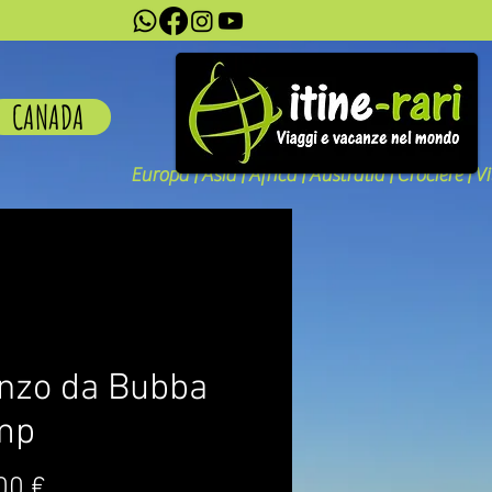
CANADA
Europa | Asia | Africa | Australia | Crociere | V
nzo da Bubba
mp
Prezzo
00 €