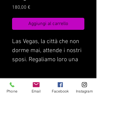
Prezzo
180,00 €
Aggiungi al carrello
Las Vegas, la città che non
dorme mai, attende i nostri
sposi. Regaliamo loro una
serata in una meravigliosa
suite.
Condizioni di Contratto
Assicurazione di viaggio
Phone
Email
Facebook
Instagram
Privacy Policy
Lavora con noi