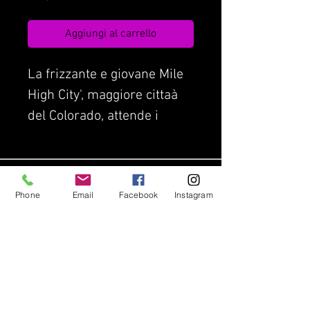
Aggiungi al carrello
La frizzante e giovane Mile
High City', maggiore cittaà
del Colorado, attende i
nostri sposi
Condizioni di Contratto
Assicurazione di viaggio
Phone
Email
Facebook
Instagram
Privacy Policy
Lavora con noi