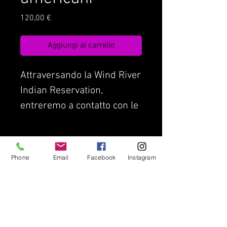
Prezzo
120,00 €
Aggiungi al carrello
Attraversando la Wind River
Indian Reservation,
entreremo a contatto con le
tribu' indiane piu'
numerose del Wyoming.
Condizioni di Contratto
Assicurazione di viaggio
Phone
Email
Facebook
Instagram
Privacy Policy
Lavora con noi