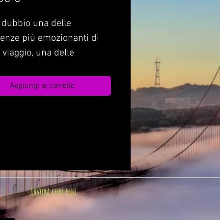
 dubbio una delle
enze più emozionanti di
l viaggio, una delle
ioni che resteranno,
bili, negli occhi e nel cuore
Aggiungi al carrello
stri sposi.
Lavora con noi