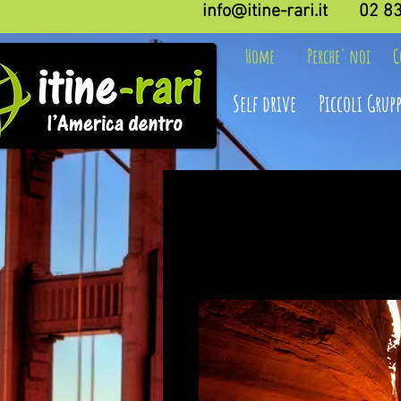
info@itine-rari.it
02 8
Home
Perche' noi
C
Self drive
Piccoli Grupp