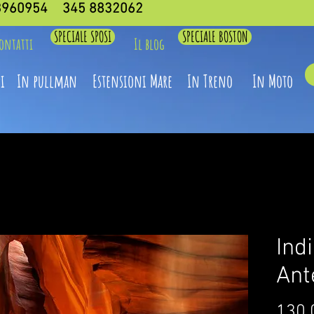
3960954
345 8832062
SPECIALE SPOSI
SPECIALE BOSTON
ontatti
Il blog
i
In pullman
Estensioni Mare
In Treno
In Moto
Ind
Ant
130,