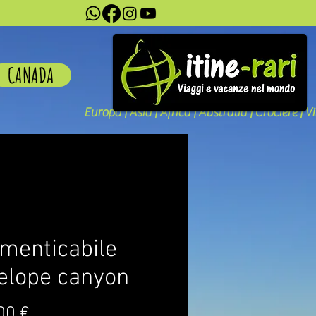
CANADA
Europa | Asia | Africa | Australia | Crociere | V
imenticabile
elope canyon
Prezzo
00 €