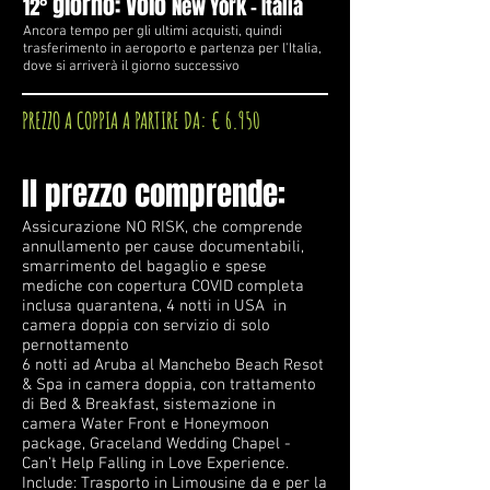
giorno: Volo
12
°
New York - Italia
Ancora tempo per gli ultimi acquisti, quindi
trasferimento in aeroporto e partenza per l'Italia,
dove si arriverà il giorno successivo
PREZZO A COPPIA A PARTIRE DA: € 6.950
Il prezzo comprende:
Assicurazione NO RISK, che comprende
annullamento per cause documentabili,
smarrimento del bagaglio e spese
mediche con copertura COVID completa
inclusa quarantena,
4 notti in USA in
camera doppia con servizio di solo
pernottamento
6 notti ad Aruba al Manchebo Beach Resot
& Spa in camera doppia, c
on trattamento
di Bed & Breakfast, sistemazione in
camera Water Front e Honeymoon
package,
Graceland Wedding Chapel -
Can’t Help Falling in Love Experience.
Include: Trasporto in Limousine da e per la