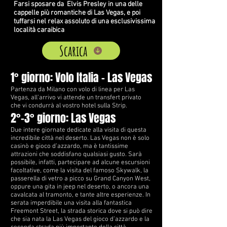
Farsi sposare da Elvis Presley in una delle
cappelle più romantiche di Las Vegas, e poi
tuffarsi nel relax assoluto di una esclusivissima
località caraibica
Scarica
1° giorno: Volo Italia – Las Vegas
Partenza da Milano con volo di linea per Las
Vegas, all’arrivo vi attende un transfert privato
che vi condurrà al vostro hotel sulla Strip.
2°-3° giorno: Las Vegas
Due intere giornate dedicate alla visita di questa
incredibile città nel deserto. Las Vegas non è solo
casinò e gioco d’azzardo, ma è tantissime
attrazioni che soddisfano qualsiasi gusto. Sarà
possibile, infatti, partecipare ad alcune escursioni
facoltative, come la visita del famoso Skywalk, la
passerella di vetro a picco su Grand Canyon West,
oppure una gita in jeep nel deserto, o ancora una
cavalcata al tramonto, e tante altre esperienze. In
serata imperdibile una visita alla fantastica
Freemont Street, la strada storica dove si può dire
che sia nata la Las Vegas del gioco d’azzardo e la