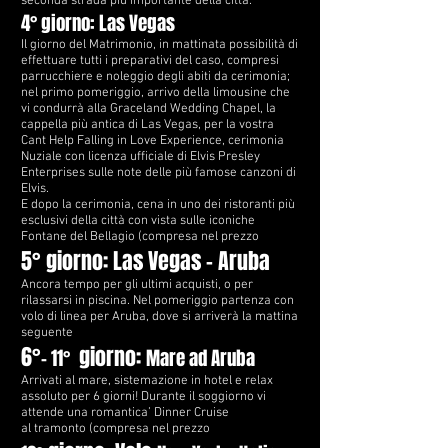
seconda strada più importante della città.
4° giorno: Las Vegas
Il giorno del Matrimonio, in mattinata possibilità di
effettuare tutti i preparativi del caso, compresi
parrucchiere e noleggio degli abiti da cerimonia;
nel primo pomeriggio, arrivo della limousine che
vi condurrà alla Graceland Wedding Chapel, la
cappella più antica di Las Vegas, per la vostra
Cant Help Falling in Love Experience, cerimonia
Nuziale con licenza ufficiale di Elvis Presley
Enterprises sulle note delle più famose canzoni di
Elvis.
E dopo la cerimonia, cena in uno dei ristoranti più
esclusivi della città con vista sulle iconiche
Fontane del Bellagio (compresa nel prezzo
5° giorno: Las Vegas - Aruba
Ancora tempo per gli ultimi acquisti, o per
rilassarsi in piscina. Nel pomeriggio partenza con
volo di linea per Aruba, dove si arriverà la mattina
seguente
6°
giorno:
- 11°
Mare ad Aruba
Arrivati al mare, sistemazione in hotel e relax
assoluto per 6 giorni! Durante il soggiorno vi
attende una romantica’ Dinner Cruise
al tramonto (compresa nel prezzo