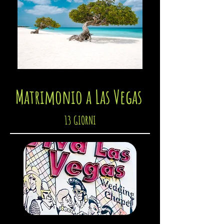
Matrimonio a Las Vegas
13
G
IORNI