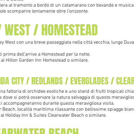
iera al tramonto a bordo di un catamarano con bevande e musica. 
ole scomparire lentamente oltre l'orizzonte.
EY WEST / HOMESTEAD
Key West con una breve passeggiata nella città vecchia, lungo Duval 
i prima dell’arrivo a Homestead per la notte.
 al Hilton Garden Inn Homestead o similare.
IDA CITY / REDLANDS / EVERGLADES / CLE
una fattoria di orchidee esotiche e uno stand di frutti tropicali c
s dove si potrà osservare la natura selvaggia di questo meraviglio
si, ci accompagneranno durante questa meravigliosa visita.
r Beach, località marittima rilassante con bellissime spiagge bia
 al Holiday Inn & Suites Clearwater Beach o similare.