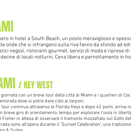
AMI
bero in hotel a South Beach, un posto meraviglioso e spesso
e onde che si infrangono sulla riva fanno da sfondo ad edific
ici negozi, ristoranti gourmet, servizi di moda e riprese di sp
e decine di locali notturni. Cena libera e pernottamento in h
IAMI
/ KEY WEST
a giornata con un breve tour della città di Miami e i quartieri di Co
lamorada dove si potrà dare cibo ai tarponi.
tour continua attraverso le Florida Keys e dopo 42 ponti, arriva ne
n breve giro di orientamento, tempo per esplorare l'isola in libertà
l Fisher in attesa di osservare il tramonto mozzafiato sul Golfo d
rada sono all’opera durante il "Sunset Celebration", una tradizion
 Inn & Suites