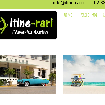
info@itine-rari.it
02 8
Home
Perche' noi
C
Self drive
Piccoli Grupp