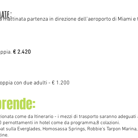
mate:
da mattinata partenza in direzione dell’aeroporto di Miami e 
oppia.
€ 2.420
oppia con due adulti - € 1.200
prende:
onata come da Itinerario - i mezzi di trasporto saranno adeguati 
 10 pernottamenti in hotel come da programma,8 colazioni.
oat sulla Everglades, Homosassa Springs, Robbie’s Tarpon Marina,
tine.