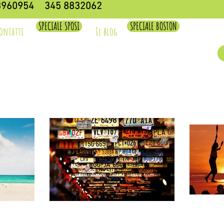
3960954
345 8832062
SPECIALE SPOSI
SPECIALE BOSTON
ontatti
Il blog
i
In pullman
Estensioni Mare
In Treno
In Moto