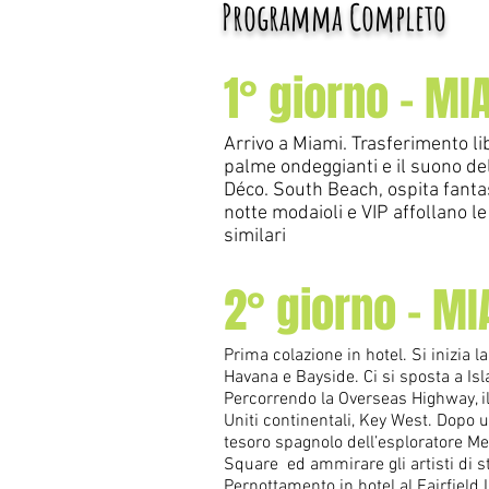
Programma Completo
1° giorno - MI
Arrivo a Miami. Trasferimento li
palme ondeggianti e il suono dell
Déco. South Beach, ospita fantast
notte modaioli e VIP affollano l
similari
2° giorno - M
Prima colazione in hotel. Si inizia l
Havana e Bayside. Ci si sposta a Is
Percorrendo la Overseas Highway, il 
Uniti continentali, Key West. Dopo u
tesoro spagnolo dell’esploratore Me
Square ed ammirare gli artisti di st
Pernottamento in hotel al Fairfield