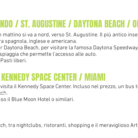
.
NDO / ST. AUGUSTINE / DAYTONA BEACH / 
n mattino si va a nord, verso St. Augustine. Il più antico in
ra s
pagnola, inglese e americana.
r Daytona Beach, per visitare la famosa Daytona Speedway.
spiaggi
a che per
me
tte l'
accesso alle auto.
Pasti liberi.
/ KENNEDY SPACE CENTER / MIAMI
i visita il Kennedy Space Center. Incluso nel prezzo, un bus
ach.
so il Blue Moon Hotel o similari.
h, tra nightclubs, ristoranti, shopping e il meraviglioso Art