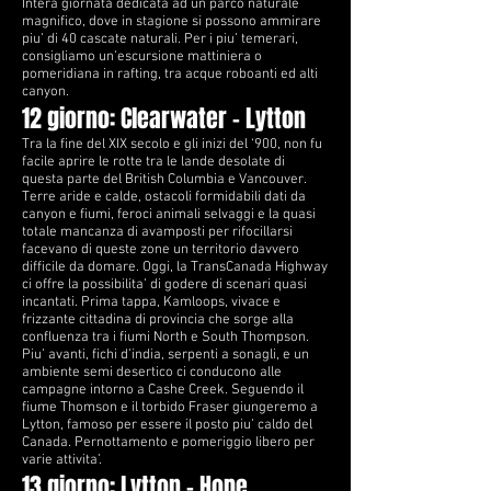
Intera giornata dedicata ad un parco naturale
magnifico, dove in stagione si possono ammirare
piu’ di 40 cascate naturali. Per i piu’ temerari,
consigliamo un’escursione mattiniera o
pomeridiana in rafting, tra acque roboanti ed alti
canyon.
12 giorno: Clearwater – Lytton
Tra la fine del XIX secolo e gli inizi del ‘900, non fu
facile aprire le rotte tra le lande desolate di
questa parte del British Columbia e Vancouver.
Terre aride e calde, ostacoli formidabili dati da
canyon e fiumi, feroci animali selvaggi e la quasi
totale mancanza di avamposti per rifocillarsi
facevano di queste zone un territorio davvero
difficile da domare. Oggi, la TransCanada Highway
ci offre la possibilita’ di godere di scenari quasi
incantati. Prima tappa, Kamloops, vivace e
frizzante cittadina di provincia che sorge alla
confluenza tra i fiumi North e South Thompson.
Piu’ avanti, fichi d’india, serpenti a sonagli, e un
ambiente semi desertico ci conducono alle
campagne intorno a Cashe Creek. Seguendo il
fiume Thomson e il torbido Fraser giungeremo a
Lytton, famoso per essere il posto piu’ caldo del
Canada. Pernottamento e pomeriggio libero per
varie attivita’.
13 giorno: Lytton – Hope