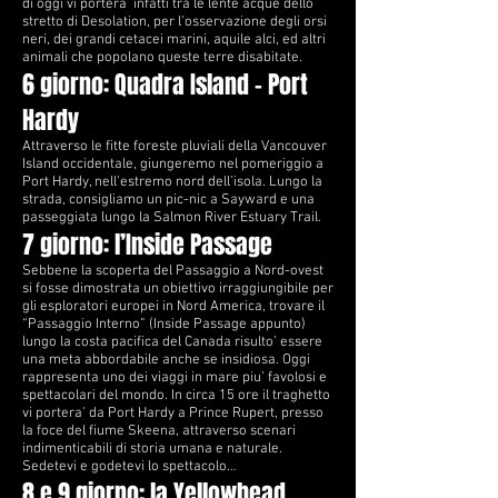
di oggi vi portera’ infatti tra le lente acque dello
stretto di Desolation, per l’osservazione degli orsi
neri, dei grandi cetacei marini, aquile alci, ed altri
animali che popolano queste terre disabitate.
6 giorno: Quadra Island – Port
Hardy
Attraverso le fitte foreste pluviali della Vancouver
Island occidentale, giungeremo nel pomeriggio a
Port Hardy, nell’estremo nord dell’isola. Lungo la
strada, consigliamo un pic-nic a Sayward e una
passeggiata lungo la Salmon River Estuary Trail.
7 giorno: l’Inside Passage
Sebbene la scoperta del Passaggio a Nord-ovest
si fosse dimostrata un obiettivo irraggiungibile per
gli esploratori europei in Nord America, trovare il
“Passaggio Interno” (Inside Passage appunto)
lungo la costa pacifica del Canada risulto’ essere
una meta abbordabile anche se insidiosa. Oggi
rappresenta uno dei viaggi in mare piu’ favolosi e
spettacolari del mondo. In circa 15 ore il traghetto
vi portera’ da Port Hardy a Prince Rupert, presso
la foce del fiume Skeena, attraverso scenari
indimenticabili di storia umana e naturale.
Sedetevi e godetevi lo spettacolo…
8 e 9 giorno: la Yellowhead