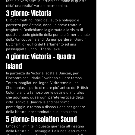
tanti e diversissimi quartieri che fanno di questa
citta’ una realta’ varia e cosmopolita.
3 giorno: Victoria
Di buon mattino, ritiro dell’auto a noleggio e
partenza per Victoria, dopo un breve tratto in
traghetto. Dedichiamo la giornata alla visita di
questo piccolo gioiello della punta più meridionale
della Vancouver Island. Da non perdere i Giardini
Butchart, gli edifici del Parlamento ed una
passeggiata lungo il Thetis Lake.
4 giorno: Victoria – Quadra
Island
In partenza da Victoria, sosta a Duncan, per
l’incontro con i Nativi Cowichan e i loro famosi
Totem intagliati nel legno. Visiteremo quindi
Chemanius, il porto di mare piu’ antico del British
Columbia, ora famoso per le decine di murales
che adornano quasi ogni parete verticale della
citta’. Arrivo a Quadra Island nel primo
pomeriggio, e tempo a disposizione per godere
della Natura incontaminata di questa zona.
5 giorno: Desolation Sound
Emozioni infinite in questa giornata all’insegna
della Natura piu' selvaggia
! La lunga escursione