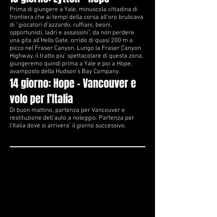
Prima di giungere a Yale, minuscola cittadina di
frontiera che ai tempi della corsa all’oro brulicava
di “giocatori d’azzardo, ruffiani, beoni,
opportunisti, ladri e assassini”, da non perdere
una gita all’Hells Gate, orrido di quasi 200 m a
picco nel Fraser Canyon. Lungo la Fraser Canyon
Highway, il tratto piu’ spettacolare di questa zona,
giungeremo quindi prima a Yale e poi a Hope,
avamposto della Hudson’s Bay Company.
14 giorno: Hope – Vancouver e
volo per l’Italia
Di buon mattino, partenza per Vancouver e
restituzione dell’auto a noleggio. Partenza per
l’Italia dove si arrivera’ il giorno successivo.
TRE BUDGET DIVERSI*
, STESSA VACANZA.
PERCHE' LA 'NOSTRA' AMERICA SIA DAVVERO PER
TUTTI
Budget - € 1.930