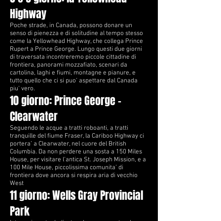
Highway
Poche strade, in Canada, possono donare un
senso di pienezza e di solitudine al tempo stesso
come la Yellowhead Highway, che collega Prince
Rupert a Prince George. Lungo questi due giorni
di traversata incontreremo piccole cittadine di
frontiera, panorami mozzafiato, scenari da
cartolina, laghi e fiumi, montagne e pianure, e
tutto quello che ci si puo’ aspettare dal Canada
piu’ vero.
10 giorno: Prince George –
Clearwater
Seguendo le acque a tratti roboanti, a tratti
tranquille del fiume Fraser, la Cariboo Highway ci
portera’ a Clearwater, nel cuore del British
Columbia. Da non perdere una sosta a 150 Miles
House, per visitare l’antica St. Joseph Mission, e a
100 Mile House, piccolissima comunita’ di
frontiera dove ancora si respira aria di vecchio
West
11 giorno: Wells Gray Provincial
Park