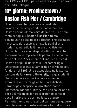
fra il 1907 e il 1910 per celebrare il primo approdo
dei Padri Pellegrini.
10° giorno: Provincetown /
Boston Fish Pier / Cambridge
Un emozionante traversata a bordo del
caratteristico Ferry conduce nuovamente a
Boston per un’ultima visita della città. La prima
meta di oggi è il
Boston Fish Pier
, fulcro
dell'industria della pesca a Boston, che ospita sia
il mercato del pesce, sia installazioni di arte
moderna. Incredibile il murale di Artists for
Humanity, dove sono disposti otto pannelli che
evidenziano le imprese e le persone che hanno
fatto del Fish Pier il cuore dell’industria ittica di
Boston per più di un secolo. Nel pomeriggio
l’interesse si sposta a Cambridge nel Middlesex,
fondata nel 1603. Una passeggiata nello storico
campus della
Harvard University
, tra gli studenti
che studiano e vivono lì, è l’occasione per
ammirare alcuni tra gli edifici più antichi di
Cambridge e scoprire la loro storia; come
l’immensa Widener Library, con una collezione di
oltre 3,5 milioni di libri ed il profondo senso di
pace interiore che permea le sue stanze.
Pernottamento nei pressi del campus per godere
completamente questo ambiente fatto di storia e