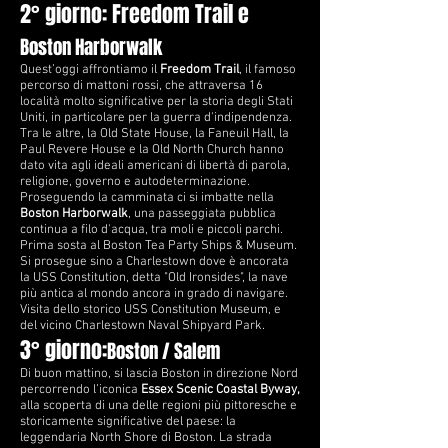
2° giorno: Freedom Trail e
Boston Harborwalk
Quest’oggi affrontiamo il
Freedom Trail
, il famoso
percorso di mattoni rossi, che attraversa 16
località molto significative per la
storia degli Stati
Uniti
, in particolare per la
guerra d'indipendenza
.
Tra le altre, la Old State House, la Faneuil Hall, la
Paul Revere House e la Old North Church hanno
dato vita agli ideali americani di libertà di parola,
religione, governo e autodeterminazione.
Proseguendo la camminata ci si imbatte nella
Boston Harborwalk
, una passeggiata pubblica
continua a filo d'acqua, tra moli e piccoli parchi.
Prima sosta al Boston Tea Party Ships & Museum.
Si prosegue sino a Charlestown dove è ancorata
la
USS Constitution,
detta "Old Ironsides", la nave
più antica al mondo ancora in grado di navigare.
Visita dello storico
USS Constitution Museum
, e
del vicino Charlestown Naval Shipyard Park.
3° giorno:
Boston / Salem
Di buon mattino, si lascia Boston in direzione Nord
percorrendo l’iconica
Essex Scenic Coastal Byway,
alla scoperta di una delle regioni più pittoresche e
storicamente significative del paese: la
leggendaria North Shore di Boston. La strada