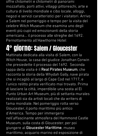
offre chilometri e chilometri di panorami
mozzafiato, porti attivi, villaggi pittoreschi, arte e
cultura di livello mondiale e cibo locale, alloggi,
negozi e servizi caratteristici per i visitatori. Arrivo
a Salem nel pomeriggio e tempo per la visita del
celebre Witch Museum che esamina uno degli
eventi più cupii ed emozionanti della storia
americana... il processo alle streghe del 1692.
Pernottamento all'Hawthorne Hotel
4° giorno:
Salem / Gloucester
Mattinata dedicata alla visita di Salem, con la
Witch House, la casa del giudice Jonathan Corwin
che presiedette il processo del 1692. Seconda
tappa della visita è il
Real Pirates Museum
, che
racconta la storia della Whydah Gally, nave pirata
che si incagliò al largo di Cape Cod nel 1717, e
l'unico relitto pirata verificato mai trovato. Prima
di lasciare la città, imperdibile una sosta al El
Punto Urban Art Museum, più di settanta murales
realizzati sia da artisti locali che da writers di
fama mondiale. Nel pomeriggio rotta verso
Gloucester, il porto marittimo più antico
d'America. Tempo per immergersi
nell’affascinante atmosfera del Hammond Castle
Museum, sulla costa di Gloucester, per poi
giungere al
Gloucester Marittime
, museo
marittimo, acquario marino ed esposizione di