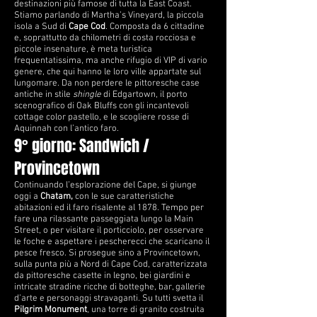
destinazioni più famose di tutta la East Coast.
Stiamo parlando di Martha’s Vineyard, la piccola
isola a Sud di
Cape Cod
.
Composta da 6 cittadine
e, soprattutto da chilometri di costa rocciosa e
piccole insenature, è meta turistica
frequentatissima, ma anche rifugio di VIP di vario
genere, che qui hanno le loro ville appartate sul
lungomare. Da non perdere le pittoresche case
antiche in stile
shingle
di Edgartown, il porto
scenografico di Oak Bluffs con gli incantevoli
cottage color pastello, e le scogliere rosse di
Aquinnah con l’antico faro.
9° giorno: Sandwich /
Provincetown
Continuando l’esplorazione del Cape, si giunge
oggi a
Chatam,
con le sue caratteristiche
abitazioni ed il faro risalente al 1878. Tempo per
fare una rilassante passeggiata lungo la Main
Street, o per visitare il porticciolo, per osservare
le foche e aspettare i pescherecci che scaricano il
pesce fresco. Si prosegue sino a Provincetown,
sulla punta più a Nord di Cape Cod, caratterizzata
da pittoresche casette in legno, bei giardini e
intricate stradine ricche di botteghe, bar, gallerie
d’arte e personaggi stravaganti. Su tutti svetta il
Pilgrim Monument
, una torre di granito costruita