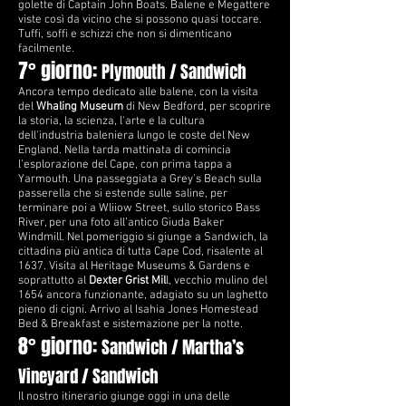
golette di Captain John Boats. Balene e Megattere
viste così da vicino che si possono quasi toccare.
T
uffi, soffi e schizzi che non si dimenticano
facilmente.
7° giorno:
Plymouth / Sandwich
Ancora tempo dedicato alle balene, con la visita
del
Whaling Museum
di New Bedford, per scoprire
la storia, la scienza, l'arte e la cultura
dell'industria baleniera lungo le coste del New
England. Nella tarda mattinata di comincia
l’esplorazione del Cape, con prima tappa a
Yarmouth. Una passeggiata a Grey's Beach sulla
passerella che si estende sulle saline, per
terminare poi a Wliiow Street, sullo storico Bass
River, per una foto all’antico Giuda Baker
Windmill. Nel pomeriggio si giunge a Sandwich, la
cittadina più antica di tutta Cape Cod, risalente al
1637. Visita al Heritage Museums & Gardens e
soprattutto al
Dexter Grist Mil
l, vecchio mulino del
1654 ancora funzionante, adagiato su un laghetto
pieno di cigni. Arrivo al Isahia Jones Homestead
Bed & Breakfast e sistemazione per la notte.
8° giorno:
Sandwich / Martha’s
Vineyard / Sandwich
Il nostro itinerario giunge oggi in una delle