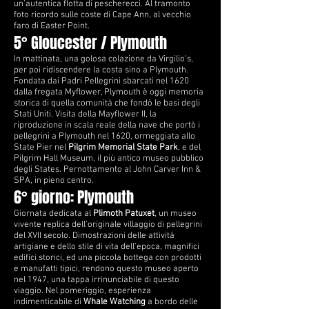
un’autentica flotta di pescherecci. Al tramonto
foto ricordo sulle coste di Cape Ann, al vecchio
faro di Easter Point.
5° Gloucester / Plymouth
In mattinata, una golosa colazione da Virgilio’s,
per poi ridiscendere la costa sino a Plymouth.
Fondata dai Padri Pellegrini sbarcati nel 1620
dalla fregata Myflower, Plymouth è oggi memoria
storica di quella comunità che fondò le basi degli
Stati Uniti. Visita della Mayflower II, la
riproduzione in scala reale della nave che portò i
pellegrini a Plymouth nel 1620, ormeggiata allo
State Pier nel
Pilgrim Memorial State Park
, e del
Pilgrim Hall Museum, il più antico museo pubblico
degli States. Pernottamento al John Carver Inn &
SPA, in pieno centro.
6° giorno: Plymouth
Giornata dedicata al
Plimoth Patuxet
, un
museo
vivente
replica dell’originale villaggio di pellegrini
del XVII secolo. Dimostrazioni delle attività
artigiane e dello stile di vita dell’epoca, magnifici
edifici storici, ed una piccola bottega con prodotti
e manufatti tipici, rendono questo museo aperto
nel 1947, una tappa irrinunciabile di questo
viaggio. Nel pomeriggio, esperienza
indimenticabile di
Whale Watching
a bordo delle