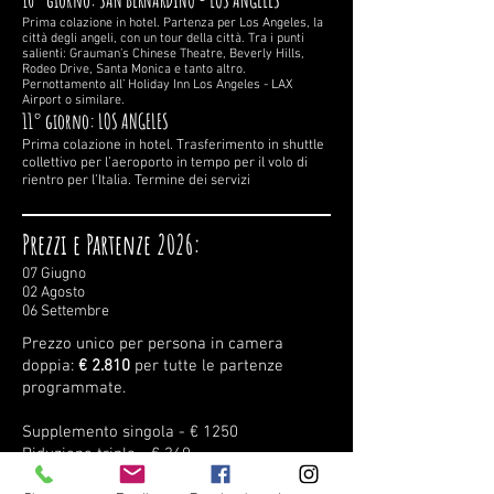
10° giorno: SAN BERNARDINO - LOS ANGELES
Prima colazione in hotel. Partenza per Los Angeles, la
città degli angeli, con un tour della città. Tra i punti
salienti: Grauman’s Chinese Theatre, Beverly Hills,
Rodeo Drive, Santa Monica e tanto altro.
Pernottamento all’ Holiday Inn Los Angeles - LAX
Airport o similare.
11° giorno: LOS ANGELES
Prima colazione in hotel. Trasferimento in shuttle
collettivo per l’aeroporto in tempo per il volo di
rientro per l’Italia. Termine dei servizi
Prezzi e Partenze 2026:
07 Giugno
02 Agosto
06 Settembre
Prezzo unico per persona in camera
doppia:
€ 2.810
per tutte le partenze
programmate.​
Supplemento singola - € 1250
Riduzione tripla - € 360
Bambini (8-16 anni) in camera doppia con