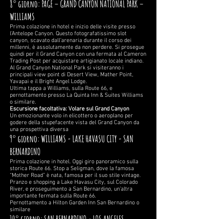
8° giorno: PAGE – GRAND CANYON NATIONAL PARK –
WILLIAMS
Prima colazione in hotel e inizio delle visite presso
l’Antelope Canyon. Questo fotografatissimo slot
canyon, scavato dall’arenaria durante il corso dei
millenni, è assolutamente da non perdere. Si prosegue
quindi per il Grand Canyon con una fermata al Cameron
Trading Post per acquistare artigianato locale indiano.
Al Grand Canyon National Park si visiteranno i
principali view point di Desert View, Mather Point,
Yavapai e il Bright Angel Lodge.
Ultima tappa a Williams, sulla Route 66, e
pernottamento presso La Quinta Inn & Suites Williams
o similare.
Escursione facoltativa: Volare sul Grand Canyon
Un emozionante volo in elicottero o aeroplano per
godere della stupefacente vista del Grand Canyon da
una prospettiva diversa
9° giorno: WILLIAMS - LAKE HAVASU CITY - SAN
BERNARDINO
Prima colazione in hotel. Oggi giro panoramico sulla
storica Route 66. Stop a Seligman, dove la famosa
“Mother Road” è nata, famosa per il suo stile vintage.
Pranzo e shopping a Lake Havasu City, sul Colorado
River, e proseguimento a San Bernardino, un’altra
importante fermata sulla Route 66.
Pernottamento a Hilton Garden Inn San Bernardino o
similare