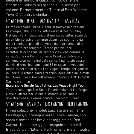
longevi al mondo, incluso l’iconico Generale
Sherman, l'albero più grande sulla Terra per
volume. Pernottamento a Tulare al Best Western
Town & Country o similare
4° giorno: TULARE - DEATH VALLEY - LAS VEGAS
Prima colazione libera. Il Tour si muove in direzione
Las Vegas, The Sin City, attraverso il Death Valley
National Park, luogo unico al mondo caratterizzato da
un ambiente estremamente desertico costituito da
dune rocciose, piccoli canyon e dalla presenza di un
lago salato prosciugato. Tempo per visitare i
caratteristici scenari di Dante’s View che domina la
valle, Zabriskie Point, Furnace Creek, e Badwater,
convenzionalmente indicato come il punto più basso
del Nord America, con i suoi 86 m sotto il livello del
mare. In serata arrivo a Las Vegas. Tempo per godere
in libertà le affascinanti attrazioni della città dalle mille
luci. Cena libera. Pernottamento in hotel al OYO Hotel &
Casino o similari
Escursione Serale facoltativa: Las Vegas Night Tour
Tour in bus lungo The Strip, l’iconico viale di Las Vegas
ricco di attrazioni uniche al mondo, e poi sino a
downtown ed alla emozionante Freemont Street
5° giorno: LAS VEGAS - RED CANYON - BRYCE CANYON
Prima colazione in hotel. Lasciata la sfavillante
Las Vegas, si prosegue verso Bryce Canyon, con
sosta e tempo per brevi passeggiate nel Red
Canyon. Nel pomeriggio proseguimento per il
Bryce Canyon National Park, un enorme anfiteatro