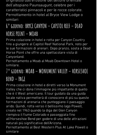
originatosi dall'erosione del settore orientale
dell’altopiano Paunsaugunt, celebre per i
caratteristici pinnacoli e per le rocce colorate.
Pernottamento in hotel al Bryce View Lodge o
similari
6° giorno: BRYCE CANYON – CAPITOL REEF – DEAD
HORSE POINT – MOAB
Prima colazione in hotel e rotta per Canyon Country
fino a giungere al Capitol Reef National Park, noto per
le sue formazioni di arenari. Dopo pranzo, sosta a Dead
Horse Point che offre una spettacolare vista di
Canyonland.
Pernottamento a Moab al Moab Downtown Hotel o
similare.
7° giorno: MOAB – MONUMENT VALLEY – HORSESHOE
BEND – PAGE
Prima colazione in hotel e diretti verso la Monument
Valley che ci dona l’immagine più impattante di quello
che è il West americano. Il tour guidato da una guida
locale nativa permetterà di conoscere di più su queste
formazioni di arenaria che punteggiano il paesaggio
arido. Quindi, rotta verso il bellissimo lago Powell,
creato nel 1963 quando la diga del Glen Canyon
riempiva il fiume Colorado e passeggiata fino
all’Horseshoe Bend per godere di una delle attrazioni
naturali più significative dell’Arizona.
Pernottamento al Best Western Plus At Lake Powell o
similare